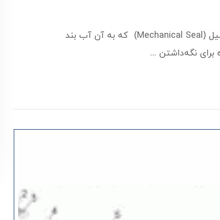
مکانیکال سیل (آب بند مکانیکی) چیست؟ مکانیکال سیل (Mechanical Seal) که به آن آب بند
ای نگه‌داشتن ...