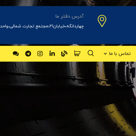
آدرس دفتر ما
چهاردانگه،خیابان21،مجتمع تجارت شمالی،واحد31اداری
تماس با ما