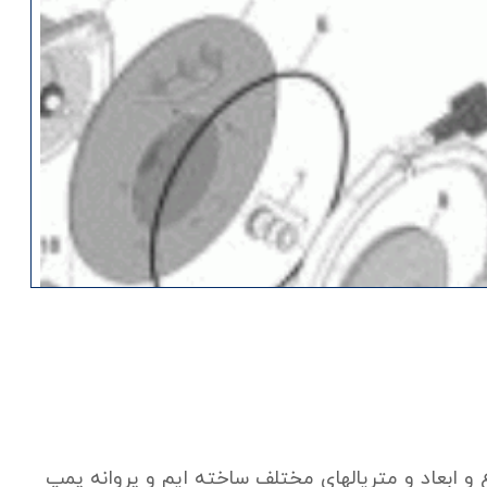
واع و ابعاد و متريالهاي مختلف ساخته ايم و پروانه پمپ