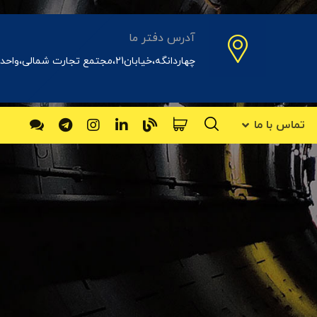
آدرس دفتر ما
چهاردانگه،خیابان21،مجتمع تجارت شمالی،واحد31اداری
تماس با ما