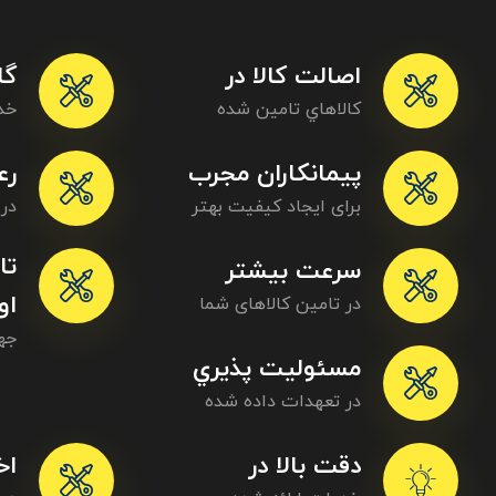
اصالت کالا در
گا
کالاهاي تامين شده
خد
پيمانکاران مجرب
رع
برای ایجاد کیفیت بهتر
در
تا
سرعت بیشتر
او
در تامین کالاهای شما
جه
مسئوليت پذيري
در تعهدات داده شده
دقت بالا در
اخ