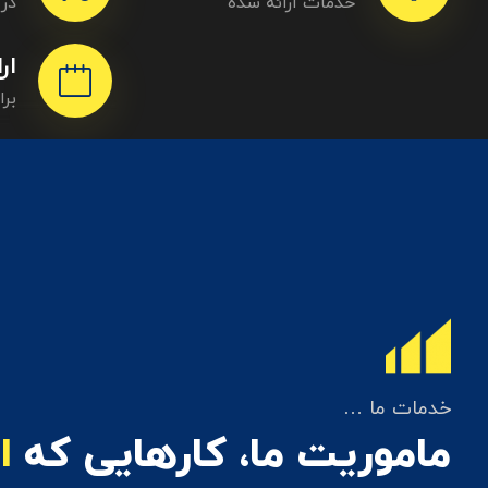
خدمات ارائه شده
در 
ار
بر
خدمات ما …
ماموریت ما، کارهایی که
ا