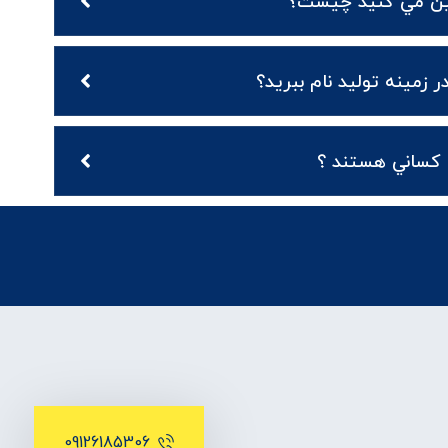
مين مي کنيد چيست؟
 زمينه توليد نام ببريد؟
کساني هستند ؟
09126185306