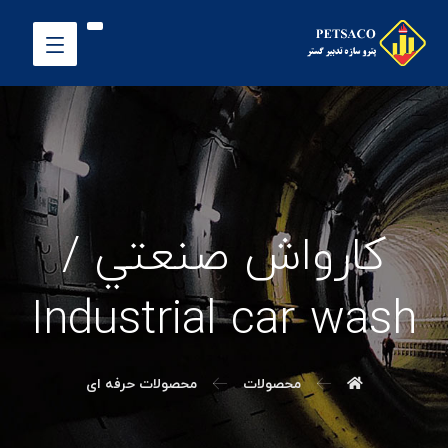
کارواش صنعتي /
Industrial car wash
محصولات
محصولات حرفه ای