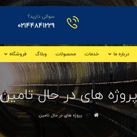
سوالی دارید؟
02144841229
درباره ما
خدمات
محصولات
وبلاگ
فروشگاه
روژه های در حال تامین
پروژه های در حال تامین