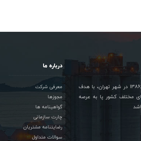
درباره ما
شرکت پترو سازه تدبير گستر با نام تجاري پتساکو در 1386/08/17 در شهر تهران، با هدف
معرفی شرکت
ای مختلف کشور پا به عرصه
مجوزها
اشد
گواهینامه ها
چارت سازمانی
رضایتنامه مشتریان
سوالات متداول