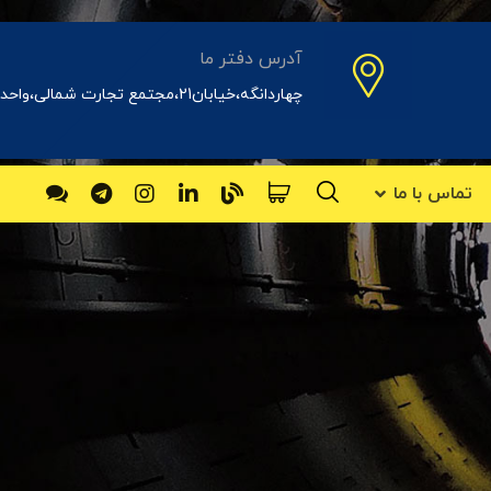
آدرس دفتر ما
چهاردانگه،خیابان21،مجتمع تجارت شمالی،واحد31اداری
تماس با ما