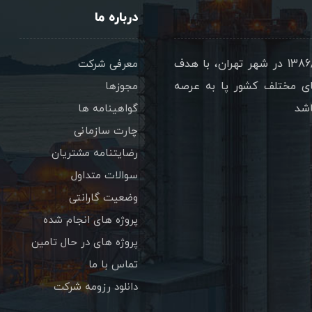
درباره ما
شرکت پترو سازه تدبير گستر با نام تجاري پتساکو در 1386/08/17 در شهر تهران، با هدف
معرفی شرکت
ای مختلف کشور پا به عرصه
مجوزها
اشد
گواهینامه ها
چارت سازمانی
رضایتنامه مشتریان
سوالات متداول
وضعیت گارانتی
پروژه های انجام شده
پروژه های در حال تامین
تماس با ما
دانلود رزومه شرکت