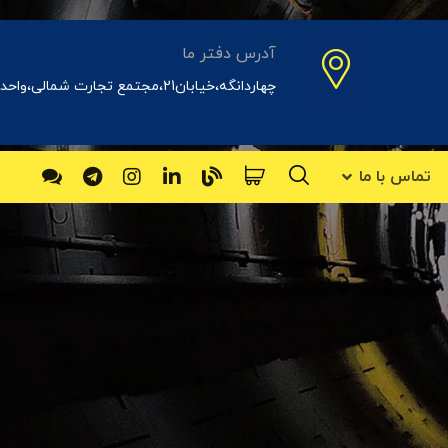
آدرس دفتر ما
چهاردانگه،خیابان21،مجتمع تجارت شمالی،واحد31اداری
تماس با ما