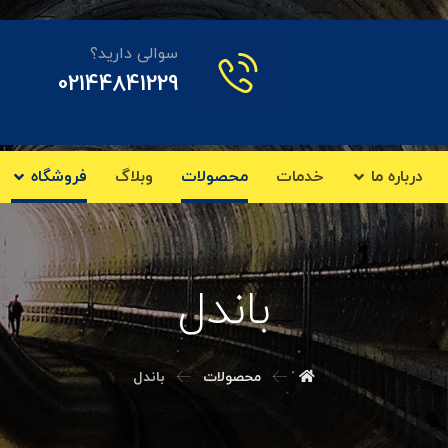
سوالی دارید؟
02144841229
درباره ما
خدمات
محصولات
وبلاگ
فروشگاه
باندل
محصولات
باندل