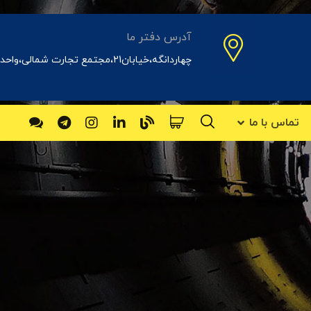
آدرس دفتر ما
چهاردانگه،خیابان21،مجتمع تجارت شمالی،واحد31اداری
تماس با ما