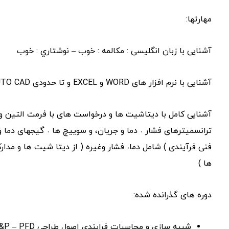
مهارتها:
آشنایی با زبان انگلیسی : مکالمه : خوب – نوشتاري : خوب
آشنایی با نرم افزار های WORD و EXCEL و تا حدودی AUTO CAD و WORKS CAD و HYSYSE .
ترانسمیترهای فشار ˓ دما و جریان، و سوییچ ها ˓ گیجهای دما و
فنی فرآیندی ) شامل دما˓ فشار وغیره ( از دیتا شیت ها و مدا
ها )
دوره های گذرانده شده:
شبیه سازی و محاسبات فرایندی اصول طراحی ID&P – PFD