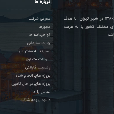
درباره ما
شرکت پترو سازه تدبير گستر با نام تجاري پتساکو در 1386/08/17 در شهر تهران، با هدف
معرفی شرکت
ای مختلف کشور پا به عرصه
مجوزها
اشد
گواهینامه ها
چارت سازمانی
رضایتنامه مشتریان
سوالات متداول
وضعیت گارانتی
پروژه های انجام شده
پروژه های در حال تامین
تماس با ما
دانلود رزومه شرکت