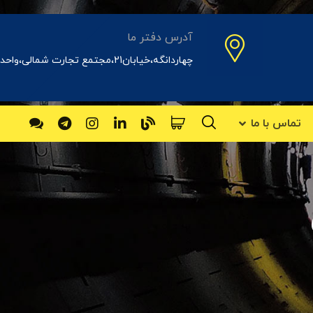
آدرس دفتر ما
چهاردانگه،خیابان21،مجتمع تجارت شمالی،واحد31اداری
تماس با ما